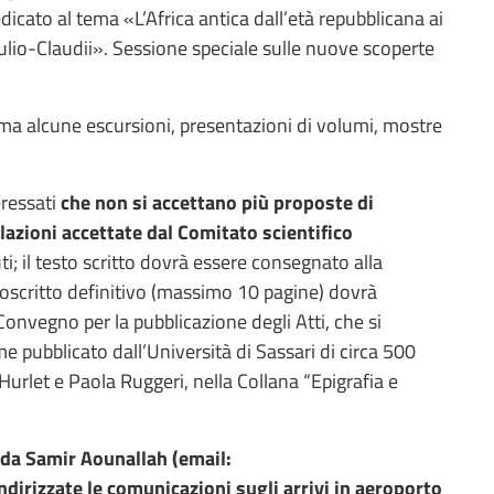
dicato al tema «L’Africa antica dall’età repubblicana ai
ulio-Claudii». Sessione speciale sulle nuove scoperte
a alcune escursioni, presentazioni di volumi, mostre
eressati
che non si accettano più proposte di
elazioni accettate dal Comitato scientifico
i; il testo scritto dovrà essere consegnato alla
iloscritto definitivo (massimo 10 pagine) dovrà
onvegno per la pubblicazione degli Atti, che si
e pubblicato dall’Università di Sassari di circa 500
urlet e Paola Ruggeri, nella Collana “Epigrafia e
a da Samir Aounallah (email:
indirizzate le comunicazioni sugli arrivi in aeroporto