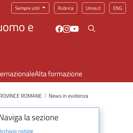
Sempre utili
Rubrica
Uniss.it
ENG
'uomo e
Bottone cerca
ternazionale
Alta formazione
 PROVINCE ROMANE
News in evidenza
Naviga la sezione
Archivio notizie