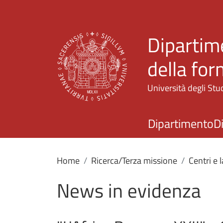
Dipartime
della fo
Università degli Stud
Dipartimento
D
Home
Ricerca/Terza missione
Centri e 
News in evidenza