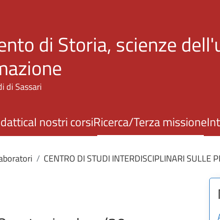
Salta al contenuto principale
nto di Storia, scienze dell
rmazione
i di Sassari
idattica
I nostri corsi
Ricerca/Terza missione
In
laboratori
CENTRO DI STUDI INTERDISCIPLINARI SULLE