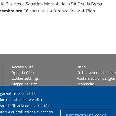
 la Biblioteca Sabatino Moscati della SAIC sulla Byrsa
icembre ore 16
con una conferenza del prof. Piero
Accessibilità
Bandi
Agenda Web
Dichiarazione di access
Cookie settings
Posta elettronica @uni
Mappa del sito
Protocollo
Self Studenti
 garantire la corretta
eUniss
ie di profilazione e altri
e l'efficacia delle attività di
Seguici su
sari e di profilazione cliccando
IMPOSTAZIONI DEI COOKIE