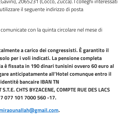
vini), 2065231 (Cocco, Zucca). I colleghi interessati
ilizzare il seguente indirizzo di posta
 comunicate con la quinta circolare nel mese di
almente a carico dei congressisti. È garantito il
solo per i voli indicati. La pensione completa
a è fissata in 190 dinari tunisini ovvero 60 euro al
gare anticipatamente all’Hotel comunque entro il
 identité bancaire IBAN TN
 S.T.E. CHTS BYZACENE, COMPTE RUE DES LACS
77 077 101 7000 560 -17.
miraounallah@gmail.com
.