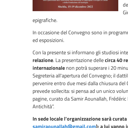
de
Gi
epigrafiche.
In occasione del Convegno sono in programm
ed esposizioni.
Con la presente si informano gli studiosi int
relazione
. La presentazione delle
circa 40 r
internazionale
non potrà superare i 20 minut
Segreteria all'apertura del Convegno; il datt
pervenire entro due mesi dalla chiusura del C
prevede sollecita: si pensa ad un unico volum
pagine, curato da Samir Aounallah, Frédéric H
Antichità”.
In sede locale l’organizzazione sarà curat
samiraounallah@gmail.com
): a lui vanno 