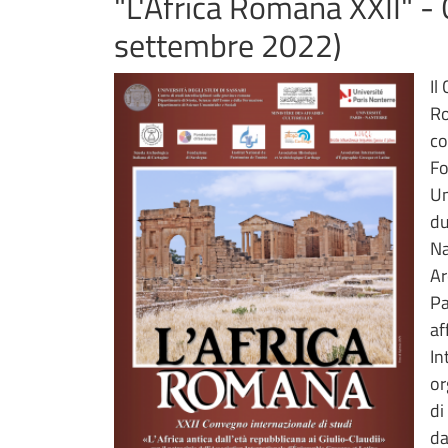
"L'Africa Romana XXII" - 
settembre 2022)
Il
Ro
co
Fo
Um
du
Na
Ar
Pa
af
In
or
di
da