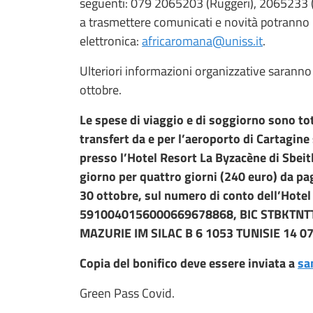
seguenti: 079 2065203 (Ruggeri), 2065233 (Ga
a trasmettere comunicati e novità potranno ut
elettronica:
africaromana@uniss.it
.
Ulteriori informazioni organizzative saranno
ottobre.
Le spese di viaggio e di soggiorno sono tot
transfert da e per l’aeroporto di Cartagine 
presso l’Hotel Resort La Byzacène di Sbeitl
giorno per quattro giorni (240 euro) da pa
30 ottobre, sul numero di conto dell’Hotel
5910040156000669678868, BIC STBKTNTT
MAZURIE IM SILAC B 6 1053 TUNISIE 14 0
Copia del bonifico deve essere inviata a
sa
Green Pass Covid.