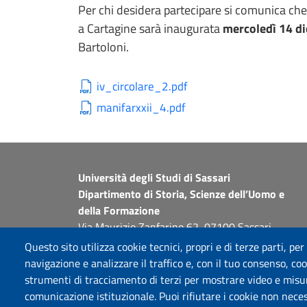
Per chi desidera partecipare si comunica che
a Cartagine sarà inaugurata
mercoledì 14 d
Bartoloni.
iv_circolare_2.pdf
manifarxxii_4.pdf
Università degli Studi di Sassari
Dipartimento di Storia, Scienze dell’Uomo e
della Formazione
Via Maurizio Zanfarino 62, 07100 Sassari
PEC: dip.storia.scienze.formazione@pec.uniss.it
Questo sito utilizza cookie tecnici, propri e di terze parti, per
www.uniss.it
navigazione e analizzare il traffico e, con il tuo consenso, cook
strumenti di tracciamento di terzi per mostrare video e misurar
comunicazione istituzionale. Puoi rifiutare i cookie non neces