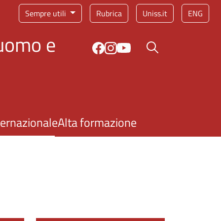
Sempre utili
Rubrica
Uniss.it
ENG
'uomo e
Bottone cerca
ternazionale
Alta formazione