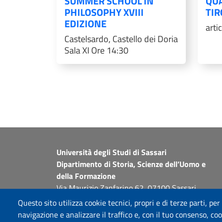
SUMMER SCHOOL IN
QUA
PHILOSOPHY XVIII
TIR
EDIZIONE
arti
Castelsardo, Castello dei Doria
Sala XI Ore 14:30
Università degli Studi di Sassari
Dipartimento di Storia, Scienze dell’Uomo e
della Formazione
Via Maurizio Zanfarino 62, 07100 Sassari
PEC: dip.storia.scienze.formazione@pec.uniss.it
Questo sito utilizza cookie tecnici, propri e di terze parti, per
www.uniss.it
navigazione e analizzare il traffico e, con il tuo consenso, cook