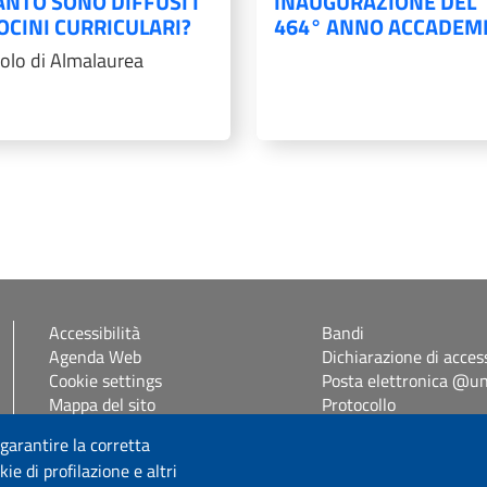
NTO SONO DIFFUSI I
INAUGURAZIONE DEL
OCINI CURRICULARI?
464° ANNO ACCADEM
colo di Almalaurea
Accessibilità
Bandi
Agenda Web
Dichiarazione di access
Cookie settings
Posta elettronica @uni
Mappa del sito
Protocollo
Self Studenti
 garantire la corretta
eUniss
ie di profilazione e altri