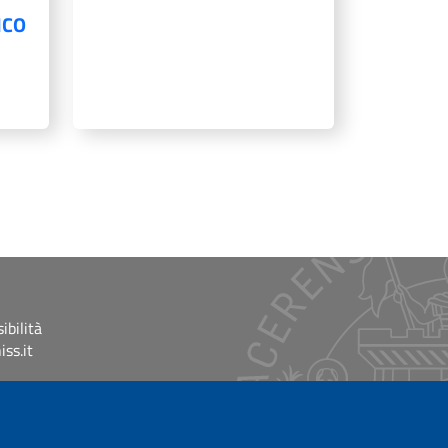
ICO
ibilità
ss.it