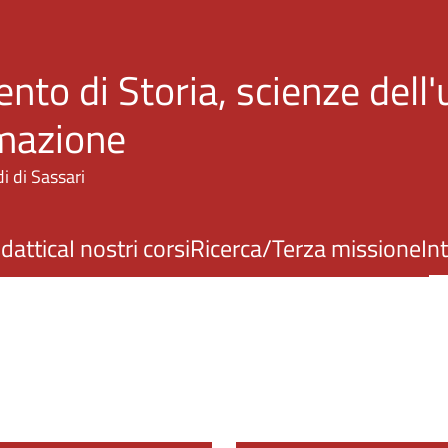
Salta al contenuto principale
nto di Storia, scienze dell
rmazione
i di Sassari
idattica
I nostri corsi
Ricerca/Terza missione
In