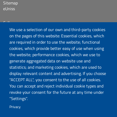
Sitemap
eUniss
Calls
Dichiarazione di accessibilità
We use a selection of our own and third-party cookies
Posta elettronica @uniss.it
on the pages of this website: Essential cookies, which
Protocollo
are required in order to use the website; functional
cookies, which provide better easy of use when using
the website; performance cookies, which we use to
Follow us
generate aggregated data on website use and
statistics; and marketing cookies, which are used to
display relevant content and advertising. If you choose
Università degli Studi di Sassari
"ACCEPT ALL", you consent to the use of all cookies.
Dipartimento di Storia, Scienze dell’Uomo e
You can accept and reject individual cookie types and
della Formazione
revoke your consent for the future at any time under
Via Maurizio Zanfarino 62, 07100 Sassari
"Settings".
PEC: dip.storia.scienze.formazione@pec.uniss.it
Privacy
www.uniss.it