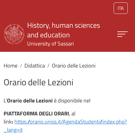
Skip to main content
ITA
History, human sciences
and education
University of Sassari
Home
Didattica
Orario delle Lezioni
Orario delle Lezioni
L’
Orario delle Lezioni
è disponibile nel
PIATTAFORMA DEGLI ORARI
, al
link
:
https://orario.uniss.it/AgendaStudenti//index.php?
_lang=it