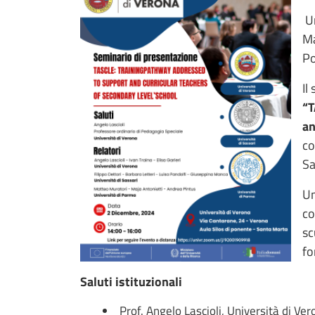
Un
Ma
Po
Il
“T
an
co
Sa
Un
co
sc
fo
Saluti istituzionali
Prof. Angelo Lascioli, Università di Ve