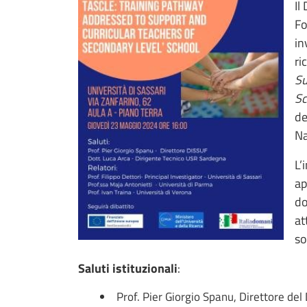
Il
Fo
in
ri
Su
Sc
de
Na
L’
ap
do
at
so
Saluti istituzionali
:
Prof. Pier Giorgio Spanu, Direttore de