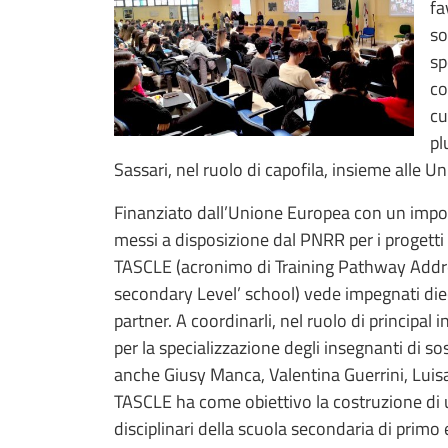
fa
so
sp
co
cu
pl
Sassari, nel ruolo di capofila, insieme alle U
Finanziato dall’Unione Europea con un impor
messi a disposizione dal PNRR per i progetti 
TASCLE (acronimo di Training Pathway Addre
secondary Level’ school) vede impegnati dieci 
partner. A coordinarli, nel ruolo di principal i
per la specializzazione degli insegnanti di so
anche Giusy Manca, Valentina Guerrini, Luisa 
TASCLE ha come obiettivo la costruzione di u
disciplinari della scuola secondaria di primo