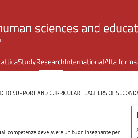
Skip to main content
 human sciences and educat
i
attica
Study
Research
International
Alta forma
ED TO SUPPORT AND CURRICULAR TEACHERS OF SECONDA
ali competenze deve avere un buon insegnante per