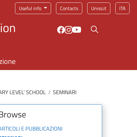
Service menu
Useful info
Contacts
Uniss.it
ITA
ion
Search button
zione
RY LEVEL’ SCHOOL
SEMINARI
Browse
ARTICOLI E PUBBLICAZIONI