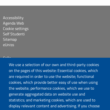
Accessibility
Agenda Web
Cookie settings
Self Studenti
Sitemap
eUniss
Calls
Dichiarazione di accessibilità
We use a selection of our own and third-party cookies
Posta elettronica @uniss.it
on the pages of this website: Essential cookies, which
Protocollo
are required in order to use the website; functional
cookies, which provide better easy of use when using
the website; performance cookies, which we use to
Follow us
generate aggregated data on website use and
statistics; and marketing cookies, which are used to
display relevant content and advertising. If you choose
Università degli Studi di Sassari